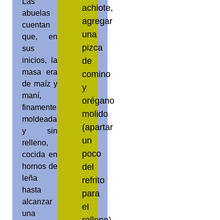
Las
achiote,
abuelas
agregar
cuentan
una
que, en
pizca
sus
de
inicios, la
masa era
comino
de maíz y
y
maní,
orégano
finamente
molido
moldeada
(apartar
y sin
un
relleno,
poco
cocida en
del
hornos de
leña
refrito
hasta
para
alcanzar
el
una
relleno).