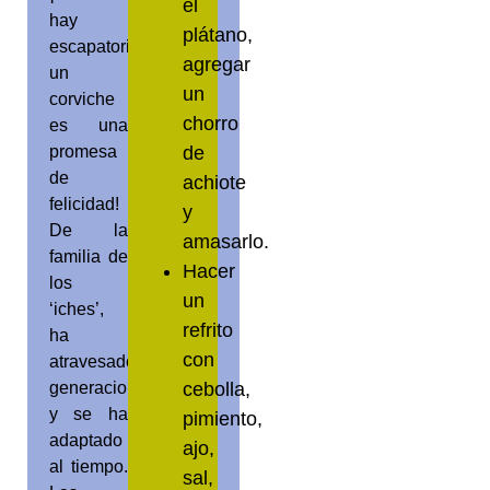
el
hay
plátano,
escapatoria,
agregar
un
un
corviche
chorro
es una
de
promesa
de
achiote
felicidad!
y
De la
amasarlo.
familia de
Hacer
los
un
‘iches’,
refrito
ha
con
atravesado
cebolla,
generaciones
y se ha
pimiento,
adaptado
ajo,
al tiempo.
sal,