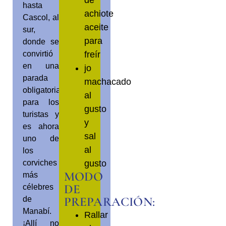
hasta
achiote
Cascol, al
aceite
sur,
para
donde se
freír
convirtió
en una
jo
parada
machacado
obligatoria
al
para los
gusto
turistas y
y
es ahora
sal
uno de
al
los
gusto
corviches
MODO
más
DE
célebres
PREPARACIÓN:
de
Manabí.
Rallar
¡Allí no