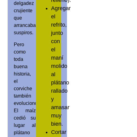
delgadez
Agregar
crujiente
el
que
refrito,
arrancaba
junto
suspiros.
con
Pero
el
como
maní
toda
molido
buena
historia,
al
el
plátano
corviche
rallado
también
y
evolucionó.
amasar
El maíz
muy
cedió su
bien.
lugar al
Cortar
plátano