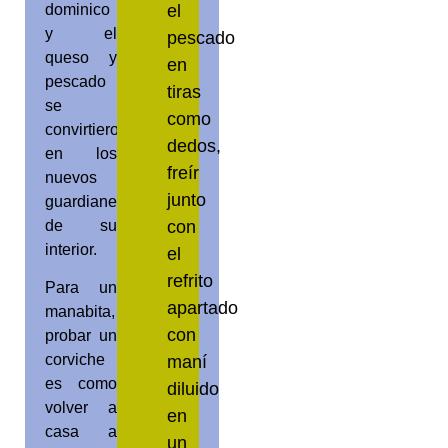
dominico
el
y el
pescado
queso y
en
pescado
tiras
se
como
convirtieron
dedos,
en los
freír
nuevos
junto
guardianes
de su
con
interior.
el
refrito
Para un
apartado
manabita,
con
probar un
corviche
maní
es como
diluido
volver a
en
casa a
un