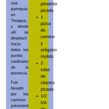
una
pimiento
parroquia
picado
en
1
Tosagua,
pizca
y desde
de
allí se
comino
desplazó
y
hacia
orégano
todos los
puntos
molido
cardinales
2
de la
cdas
provincia.
de
cilantro
Fue
llevado
picado
por los
1/2
caminos
tza
polvorientos
de