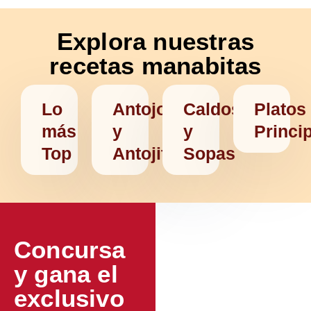
Explora nuestras
recetas manabitas
Lo
Antojos
Caldos
Platos
más
y
y
Princi
Top
Antojitos
Sopas
Concursa
y gana el
exclusivo