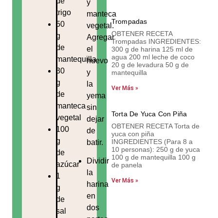
de
y
trigo
manteca
Trompadas
50
vegetal.
OBTENER RECETA
g
Agregar
Trompadas INGREDIENTES:
de
el
300 g de harina 125 ml de
agua 200 ml leche de coco
mantequilla
huevo
20 g de levadura 50 g de
30
y
mantequilla
g
la
Ver Más »
de
yema
manteca
sin
Torta De Yuca Con Piña
vegetal
dejar
OBTENER RECETA Torta de
100
de
yuca con piña
g
INGREDIENTES (Para 8 a
batir.
10 personas): 250 g de yuca
de
100 g de mantequilla 100 g
Dividir
azúcar
de panela
la
1
Ver Más »
harina
g
en
de
dos
sal