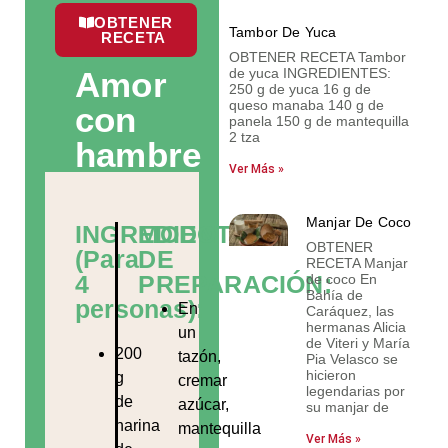
OBTENER
Tambor De Yuca
RECETA
OBTENER RECETA Tambor
Amor
de yuca INGREDIENTES:
250 g de yuca 16 g de
queso manaba 140 g de
con
panela 150 g de mantequilla
2 tza
hambre
Ver Más »
Manjar De Coco
INGREDIENTES
MODO
OBTENER
(Para
DE
RECETA Manjar
4
PREPARACIÓN:
de coco En
Bahía de
personas):
En
Caráquez, las
hermanas Alicia
un
de Viteri y María
200
tazón,
Pia Velasco se
hicieron
g
cremar
legendarias por
de
azúcar,
su manjar de
harina
mantequilla
Ver Más »