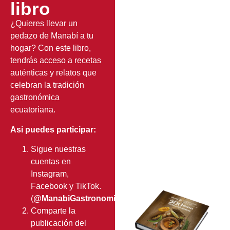
libro
¿Quieres llevar un
pedazo de Manabí a tu
hogar? Con este libro,
tendrás acceso a recetas
auténticas y relatos que
celebran la tradición
gastronómica
ecuatoriana.
Asi puedes participar:
Sigue nuestras
cuentas en
Instagram,
Facebook y TikTok.
(
@ManabiGastronomiaMilenaria
).
Comparte la
publicación del