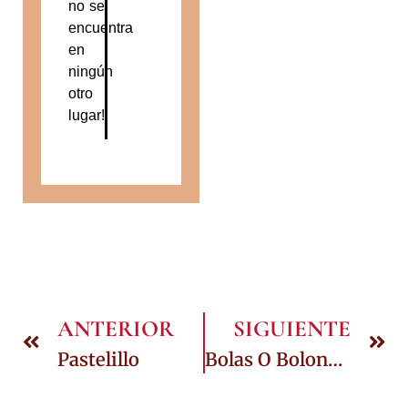
no se
encuentra
en
ningún
otro
lugar!
ANTERIOR
SIGUIENTE
Pastelillo
Bolas O Bolones De Maní