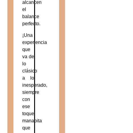
alcancen
el
balance
perfecto.
¡Una
experiencia
que
va de
lo
clásico
a lo
inesperado,
siempre
con
ese
toque
manabita
que