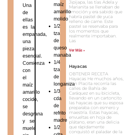
Jipijapa, las tías Adela y
maíz
Una
Marianita se llenaban de
amarillo
emoción y era sabido que
de
habría pastel de yuca
molido
ellas
relleno de carne. Este
1/2
pastel se reservaba para
es la
los momentos que
tza
empanada,
realmente importaban.
de
Las
una
queso
pieza
Ver Más »
manaba
esencial.
1/4
Comienza
Hayacas
tza
con
OBTENER RECETA
de
el
Hayacas He muchos años,
don Placita recorría las
longaniza
maíz
calles de Bahía de
1/3
amarillo
Caráquez en su bicicleta,
llevando en un cartoncito
cda
cocido,
las hayacas que su esposa
de
se
preparaba con esmero y
maestría. Estas hayacas,
refrito
desgrana
envueltas en hoja de
madre
y se
plátano, eran una delicia
que rápidamente
1/2
muele
conquistó el paladar de la
cdta