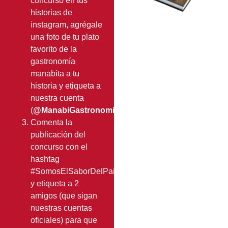
concurso en tus
historias de
instagram, agrégale
una foto de tu plato
favorito de la
gastronomía
manabita a tu
historia y etiqueta a
nuestra cuenta
(
@ManabiGastronomiaMilenaria
)
Comenta la
publicación del
concurso con el
hashtag
#SomosElSaborDelPais
y etiqueta a 2
amigos (que sigan
nuestras cuentas
oficiales) para que