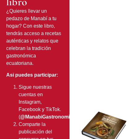
libro
¿Quieres llevar un
pedazo de Manabí a tu
hogar? Con este libro,
tendrás acceso a recetas
auténticas y relatos que
celebran la tradición
gastronómica
ecuatoriana.
Asi puedes participar:
Sigue nuestras
cuentas en
Instagram,
Facebook y TikTok.
(
@ManabiGastronomiaMilenaria
).
Comparte la
publicación del