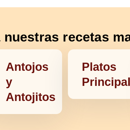
 nuestras recetas m
Antojos
Platos
y
Principa
Antojitos