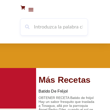
INFORMACIÓN DEL LIBRO
PORTADORES DE CONOCIMIENTOS
Más Recetas
Batido De Fréjol
OBTENER RECETA Batido de fréjol
Hay un sabor fresquito que traslada
a Tosagua, allá por la parroquia
Ángel Pedro Giler, cuando el sol se