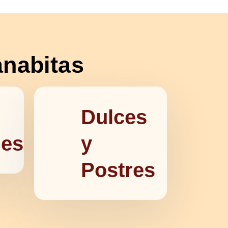
anabitas
Dulces
les
y
Postres