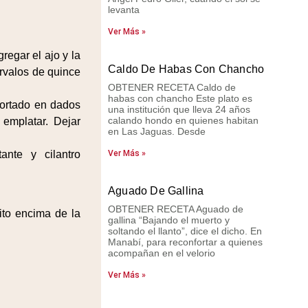
levanta
Ver Más »
gregar el ajo y la
Caldo De Habas Con Chancho
ervalos de quince
OBTENER RECETA Caldo de
habas con chancho Este plato es
cortado en dados
una institución que lleva 24 años
calando hondo en quienes habitan
emplatar. Dejar
en Las Jaguas. Desde
ante y cilantro
Ver Más »
Aguado De Gallina
OBTENER RECETA Aguado de
ito encima de la
gallina “Bajando el muerto y
soltando el llanto”, dice el dicho. En
Manabí, para reconfortar a quienes
acompañan en el velorio
Ver Más »