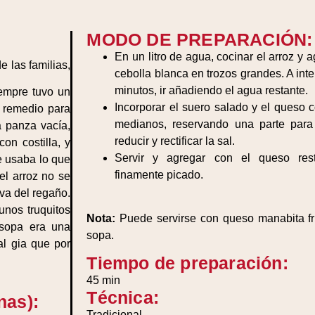
MODO DE PREPARACIÓN:
En un litro de agua, cocinar el arroz y a
e las familias,
cebolla blanca en trozos grandes. A int
minutos, ir añadiendo el agua restante.
iempre tuvo un
Incorporar el suero salado y el queso 
 remedio para
medianos, reservando una parte para 
a panza vacía,
reducir y rectificar la sal.
on costilla, y
Servir y agregar con el queso rest
se usaba lo que
finamente picado.
el arroz no se
lva del regaño.
unos truquitos
Nota:
Puede servirse con queso manabita fr
 sopa era una
sopa.
l gia que por
Tiempo de preparación:
45 min
Técnica:
nas):
Tradicional