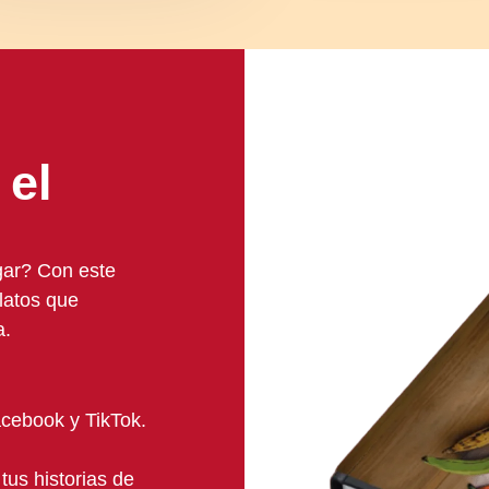
 el
gar? Con este
elatos que
a.
cebook y TikTok.
tus historias de